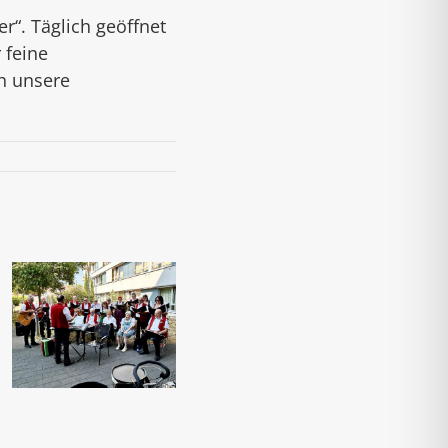
r“. Täglich geöffnet
 feine
h unsere