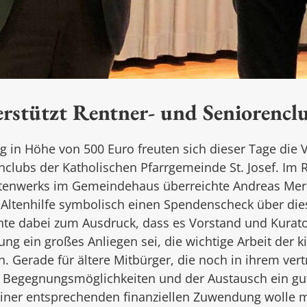
erstützt Rentner- und Seniorenclu
 in Höhe von 500 Euro freuten sich dieser Tage die 
nclubs der Katholischen Pfarrgemeinde St. Josef. Im
enwerks im Gemeindehaus überreichte Andreas Merkel
 Altenhilfe symbolisch einen Spendenscheck über die
chte dabei zum Aus­druck, dass es Vor­stand und Kurat
ung ein großes Anliegen sei, die wichtige Arbeit der k
en. Gerade für ältere Mitbürger, die noch in ihrem ver
n Begegnungsmöglichkeiten und der Austausch ein gu
 einer entsprechenden finanziellen Zuwendung wolle