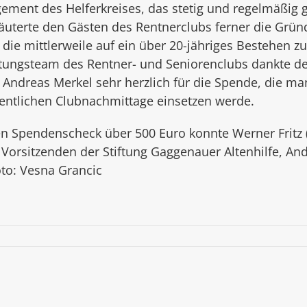
ment des Helferkreises, das stetig und regelmäßig g
läuterte den Gästen des Rentnerclubs ferner die Grü
, die mittler­weile auf ein über 20-jähriges Bestehen z
itungsteam des Rentner- und Seniorenclubs dankte de
Andreas Merkel sehr herzlich für die Spende, die man
entlichen Clubnachmittage ein­setzen werde.
nen Spendenscheck über 500 Euro konnte Werner Fritz (
orsitzenden der Stiftung Gaggenauer Altenhilfe, And
to: Vesna Grancic