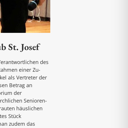
b St. Josef
Verantwortlichen des
 Rahmen einer Zu­
 als Ver­treter der
sen Betrag an
orium der
irchlichen Senioren­
trauten häuslichen
tes Stück
 man zudem das