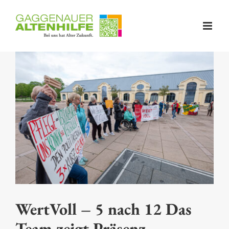
Skip
to
content
Zeige
grösseres
Bild
WertVoll – 5 nach 12 Das
Team zeigt Präsenz